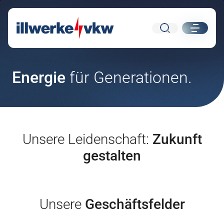
Suche
ui.nav.
Energie
für Generationen.
Direkt zum Inhalt
Direkt zur Navigation
Unsere Leidenschaft:
Zukunft
gestalten
Unsere
Geschäftsfelder