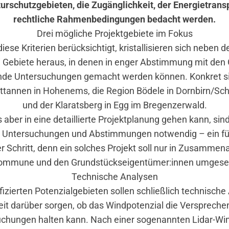
urschutzgebieten, die Zugänglichkeit, der Energietrans
rechtliche Rahmenbedingungen bedacht werden.
Drei mögliche Projektgebiete im Fokus
iese Kriterien berücksichtigt, kristallisieren sich neben 
ei Gebiete heraus, in denen in enger Abstimmung mit de
nde Untersuchungen gemacht werden können. Konkret s
ttannen in Hohenems, die Region Bödele in Dornbirn/S
und der Klaratsberg in Egg im Bregenzerwald.
 aber in eine detaillierte Projektplanung gehen kann, sin
Untersuchungen und Abstimmungen notwendig – ein für 
r Schritt, denn ein solches Projekt soll nur in Zusammena
ommune und den Grundstückseigentümer:innen umgese
Technische Analysen
ifizierten Potenzialgebieten sollen schließlich technische
it darüber sorgen, ob das Windpotenzial die Verspreche
uchungen halten kann. Nach einer sogenannten Lidar-W