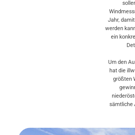
solle
Windmessm
Jahr, damit
werden kann.
ein konkre
Det
Um den Aus
hat die il
größten 
gewinn
niederöst
sämtliche 