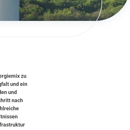
nergiemix zu
falt und ein
den und
hritt nach
hlreiche
ltnissen
frastruktur