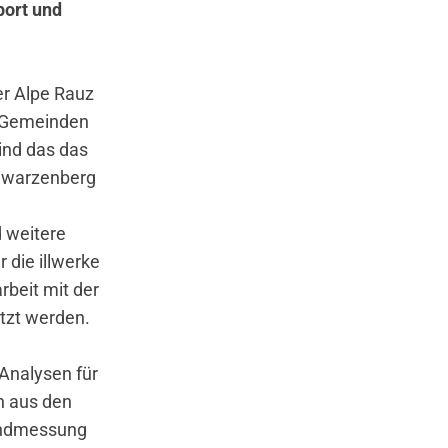
port und
der Alpe Rauz
n Gemeinden
ind das das
chwarzenberg
d weitere
die illwerke
rbeit mit der
tzt werden.
 Analysen für
n aus den
indmessung