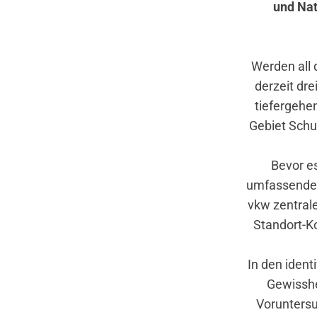
und Nat
Werden all d
derzeit dr
tiefergehe
Gebiet Schu
Bevor es
umfassende 
vkw zentrale
Standort-K
In den ident
Gewisshe
Vorunters