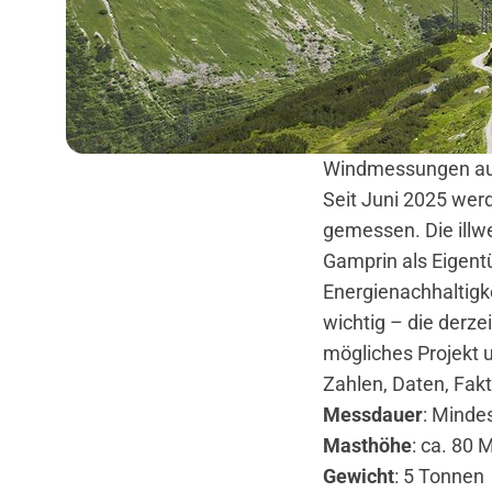
Windmessungen auf
Seit Juni 2025 wer
gemessen. Die ill
Gamprin als Eigentü
Energienachhaltigke
wichtig – die derz
mögliches Projekt
Zahlen, Daten, Fa
Messdauer
: Minde
Masthöhe
: ca. 80 
Gewicht
: 5 Tonnen