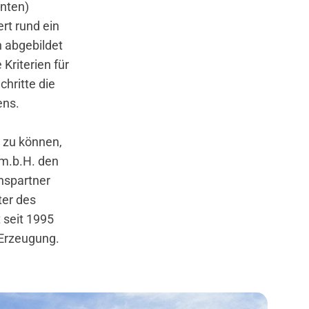
unten)
t rund ein
n abgebildet
Kriterien für
chritte die
ens.
 zu können,
 m.b.H. den
nspartner
ter des
 seit 1995
-Erzeugung.