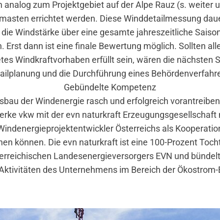
n analog zum Projektgebiet auf der Alpe Rauz (s. weiter 
asten errichtet werden. Diese Winddetailmessung dauer
 die Windstärke über eine gesamte jahreszeitliche Saiso
 Erst dann ist eine finale Bewertung möglich. Sollten alle 
tes Windkraftvorhaben erfüllt sein, wären die nächsten S
ailplanung und die Durchführung eines Behördenverfahr
Gebündelte Kompetenz
bau der Windenergie rasch und erfolgreich vorantreiben
lwerke vkw mit der evn naturkraft Erzeugungsgesellschaft
Windenergieprojektentwickler Österreichs als Kooperatio
en können. Die evn naturkraft ist eine 100-Prozent Toch
erreichischen Landesenergieversorgers EVN und bündelt
Aktivitäten des Unternehmens im Bereich der Ökostrom