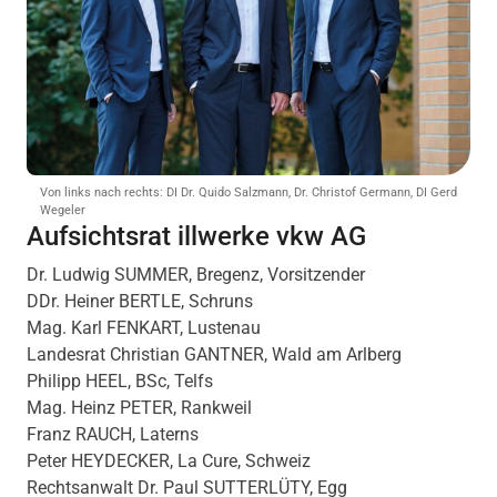
Von links nach rechts: DI Dr. Quido Salzmann, Dr. Christof Germann, DI Gerd
Wegeler
Aufsichtsrat illwerke vkw AG
Dr. Ludwig SUMMER, Bregenz, Vorsitzender
DDr. Heiner BERTLE, Schruns
Mag. Karl FENKART, Lustenau
Landesrat Christian GANTNER, Wald am Arlberg
Philipp HEEL, BSc, Telfs
Mag. Heinz PETER, Rankweil
Franz RAUCH, Laterns
Peter HEYDECKER, La Cure, Schweiz
Rechtsanwalt Dr. Paul SUTTERLÜTY, Egg