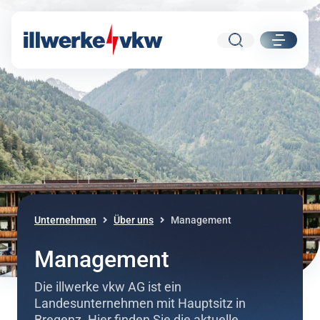
Suche
ui.nav.
Direkt zum Inhalt
Direkt zur Navigation
Unternehmen
Über uns
Management
Management
Die illwerke vkw AG ist ein
Landesunternehmen mit Hauptsitz in
Bregenz. Hier finden Sie die aktuelle