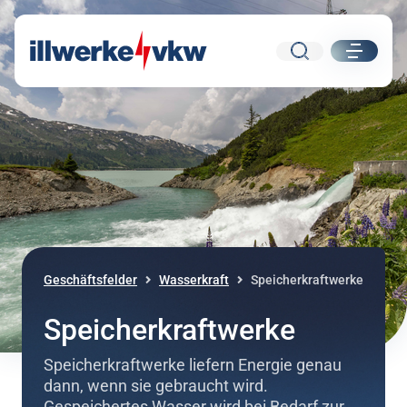
Suche
ui.nav.
Direkt zum Inhalt
Direkt zur Navigation
Geschäftsfelder
Wasserkraft
Speicherkraftwerke
Speicherkraftwerke
Speicherkraftwerke liefern Energie genau
dann, wenn sie gebraucht wird.
Gespeichertes Wasser wird bei Bedarf zur