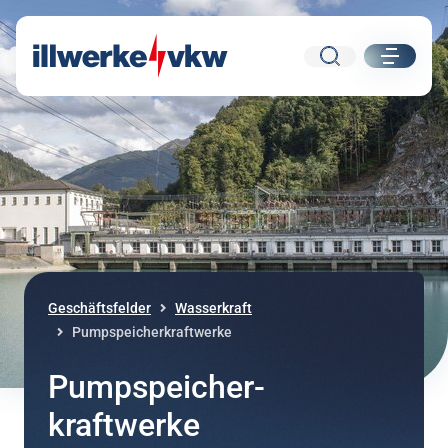
Suche
ui.nav.
Direkt zum Inhalt
Direkt zur Navigation
Geschäftsfelder
Wasserkraft
Pumpspeicherkraftwerke
Pumpspeicher­
kraftwerke