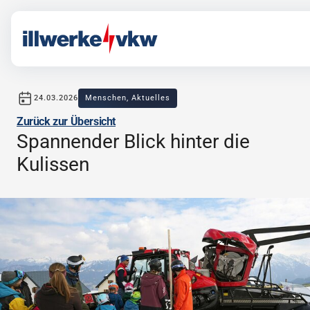
24.03.2026
Menschen, Aktuelles
Veröffentlicht am
in
von gsl
Zurück zur Übersicht
Direkt zum Inhalt
Direkt zur Navigation
Spannender Blick hinter die
Kulissen