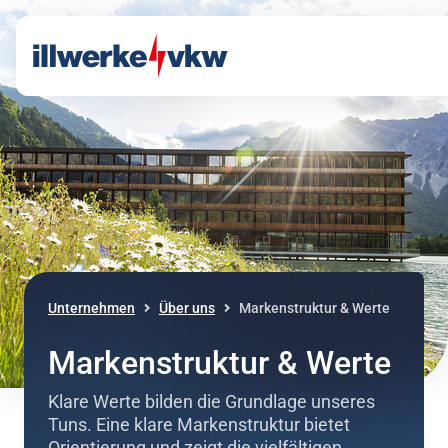
Direkt zum Inhalt
Direkt zur Navigation
Unternehmen
Über uns
Markenstruktur & Werte
Markenstruktur & Werte
Klare Werte bilden die Grundlage unseres
Tuns. Eine klare Markenstruktur bietet
Orientierung und zeigt die vielfältigen