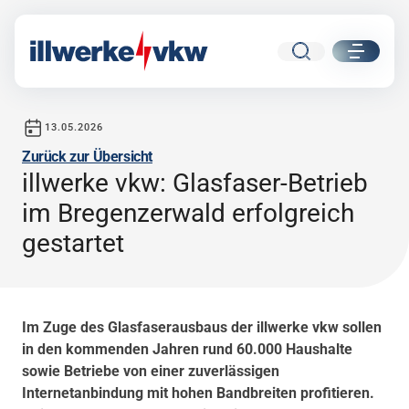
Suche
ui.nav.
13.05.2026
Veröffentlicht am
Zurück zur Übersicht
illwerke vkw: Glasfaser-Betrieb
Direkt zum Inhalt
Direkt zur Navigation
im Bregenzerwald erfolgreich
gestartet
Im Zuge des Glasfaserausbaus der illwerke vkw sollen
in den kommenden Jahren rund 60.000 Haushalte
sowie Betriebe von einer zuverlässigen
Internetanbindung mit hohen Bandbreiten profitieren.