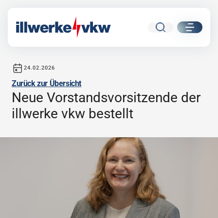
Suche
ui.nav.
24.02.2026
Veröffentlicht am
Zurück zur Übersicht
Neue Vorstandsvorsitzende der
Direkt zum Inhalt
Direkt zur Navigation
illwerke vkw bestellt