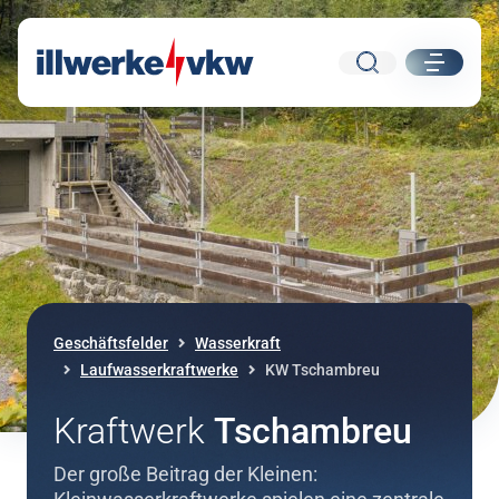
Suche
ui.nav.
Direkt zum Inhalt
Direkt zur Navigation
Geschäftsfelder
Wasserkraft
Laufwasserkraftwerke
KW Tschambreu
Kraftwerk
Tschambreu
Der große Beitrag der Kleinen: