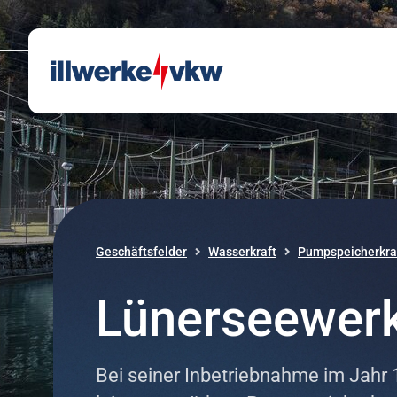
Direkt zum Inhalt
Direkt zur Navigation
Geschäftsfelder
Wasserkraft
Pumpspeicherkra
Lünerseewer
Bei seiner Inbetriebnahme im Jahr