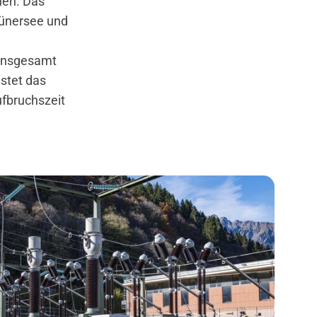
nen. Das
Lünersee und
 Insgesamt
stet das
ufbruchszeit