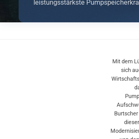
leistungsstärkste Pumpspeicherkra
Mit dem Lü
sich a
Wirtschaft
d
Pumps
Aufschwu
Burtscher 
dieser
Modernisie