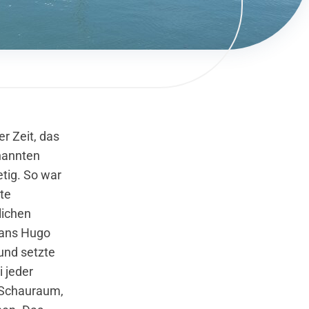
r Zeit, das
nannten
tig. So war
te
lichen
Hans Hugo
und setzte
i jeder
 Schauraum,