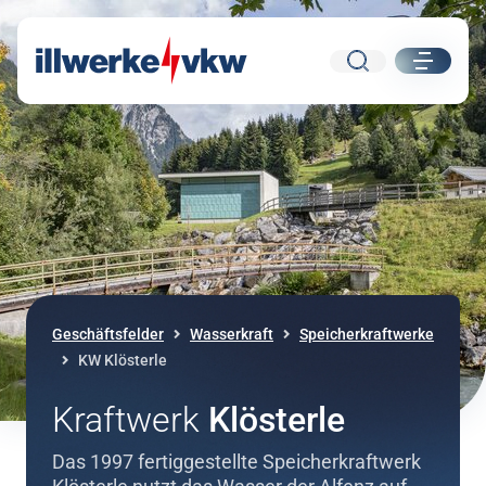
Suche
ui.nav.
Direkt zum Inhalt
Direkt zur Navigation
Geschäftsfelder
Wasserkraft
Speicherkraftwerke
KW Klösterle
Kraftwerk
Klösterle
Das 1997 fertiggestellte Speicherkraftwerk