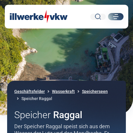
Suche
ui.nav.
Direkt zum Inhalt
Direkt zur Navigation
Geschäftsfelder
Wasserkraft
Speicherseen
Speicher Raggal
Speicher
Raggal
Der Speicher Raggal speist sich aus dem