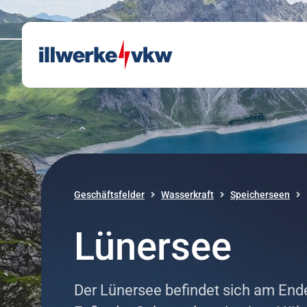
Direkt zum Inhalt
Direkt zur Navigation
Geschäftsfelder
Wasserkraft
Speicherseen
Lünersee
Der Lünersee befindet sich am Ende