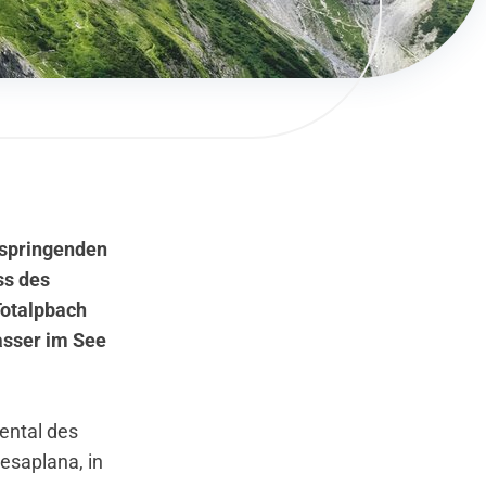
tspringenden
ss des
Totalpbach
asser im See
ental des
esaplana, in