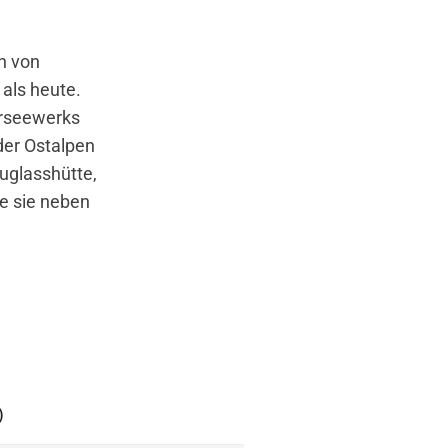
n von
als heute.
erseewerks
der Ostalpen
ouglasshütte,
de sie neben
)