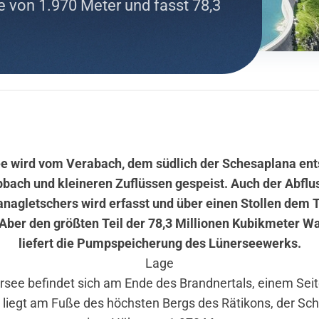
 von 1.970 Meter und fasst 78,3
e wird vom Verabach, dem südlich der Schesaplana en
pbach und kleineren Zuflüssen gespeist. Auch der Abflu
nagletschers wird erfasst und über einen Stollen dem 
. Aber den größten Teil der 78,3 Millionen Kubikmeter W
liefert die Pumpspeicherung des Lünerseewerks.
Lage
rsee befindet sich am Ende des Brandnertals, einem Seit
 liegt am Fuße des höchsten Bergs des Rätikons, der Sch