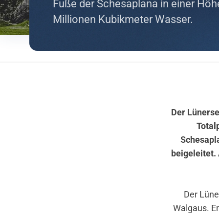
Fuße der Schesaplana in einer Höhe
Millionen Kubikmeter Wasser.
Der Lünerse
Total
Schesapla
beigeleitet
Der Lüne
Walgaus. Er