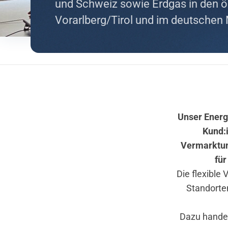
und Schweiz sowie Erdgas in den ö
Vorarlberg/Tirol und im deutschen
Unser Energ
Kund:i
Vermarktun
für
Die flexible
Standorten
Dazu handel