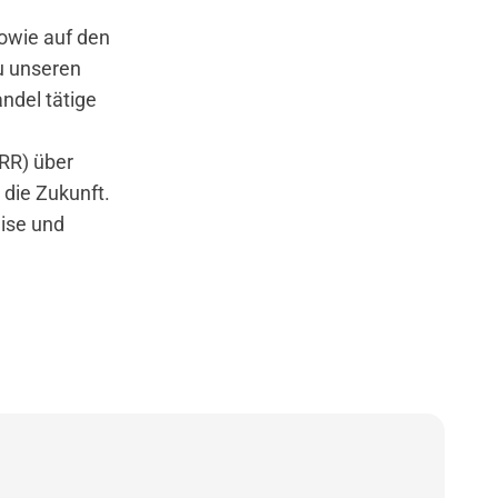
owie auf den
u unseren
ndel tätige
RR) über
 die Zukunft.
ise und