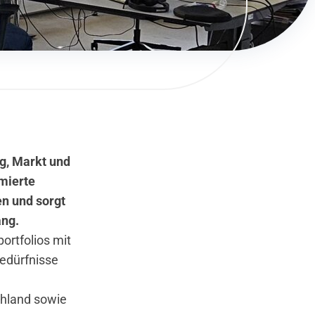
g, Markt und
imierte
n und sorgt
ang.
ortfolios mit
Bedürfnisse
chland sowie