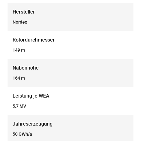
Hersteller
Nordex
Rotordurchmesser
149 m
Nabenhöhe
164 m
Leistung je WEA
5,7 MV
Jahreserzeugung
50 GWh/a