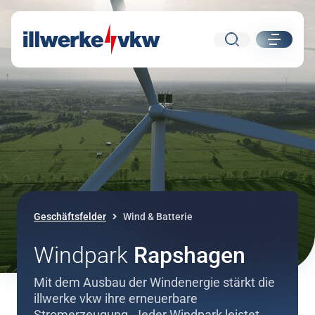
Suche
ui.nav.
Direkt zum Inhalt
Direkt zur Navigation
Geschäftsfelder
Wind & Batterie
Windpark
Rapshagen
Mit dem Ausbau der Windenergie stärkt die
illwerke vkw ihre erneuerbare
Stromerzeugung. Jeder Windpark leistet