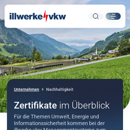
Suche
ui.nav.
Direkt zum Inhalt
Direkt zur Navigation
Unternehmen
Nachhaltigkeit
Zertifikate
im Überblick
Für die Themen Umwelt, Energie und
Informationssicherheit kommen bei der
illwerke vkw Managementsysteme zum