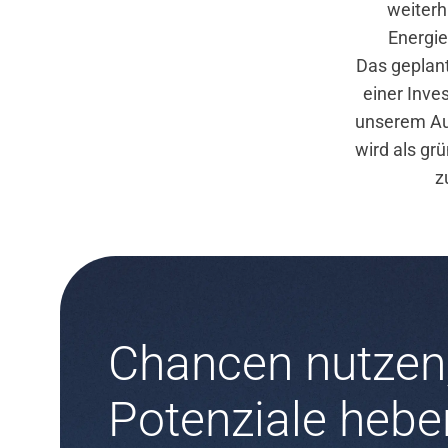
weiterh
Energi
Das geplant
einer Inve
unserem Au
wird als gr
z
Chancen nutzen
Potenziale hebe