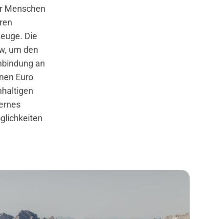
er Menschen
ren
euge. Die
vkw, um den
Anbindung an
onen Euro
hhaltigen
dernes
glichkeiten