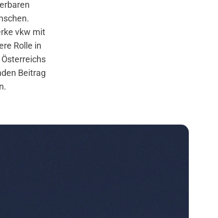
uerbaren
nschen.
erke vkw mit
re Rolle in
Österreichs
nden Beitrag
n.