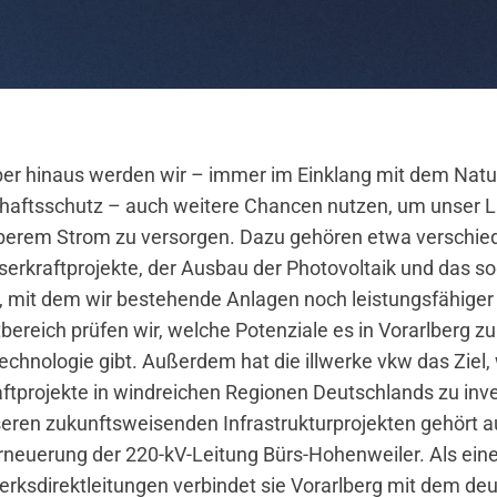
er hinaus werden wir – immer im Einklang mit dem Natu
haftsschutz – auch weitere Chancen nutzen, um unser L
berem Strom zu versorgen. Dazu gehören etwa verschie
serkraftprojekte, der Ausbau der Photovoltaik und das s
 mit dem wir bestehende Anlagen noch leistungsfähige
bereich prüfen wir, welche Potenziale es in Vorarlberg z
echnologie gibt. Außerdem hat die illwerke vkw das Ziel, 
ftprojekte in windreichen Regionen Deutschlands zu inve
eren zukunftsweisenden Infrastrukturprojekten gehört a
neuerung der 220-kV-Leitung Bürs-Hohenweiler. Als ein
erksdirektleitungen verbindet sie Vorarlberg mit dem de