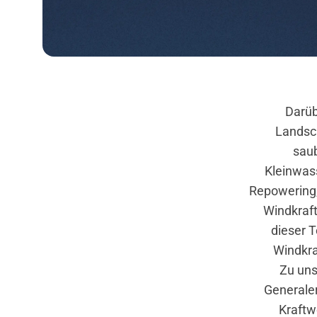
Darüb
Landsc
sau
Kleinwas
Repowering,
Windkraft
dieser T
Windkra
Zu uns
Generaler
Kraftw