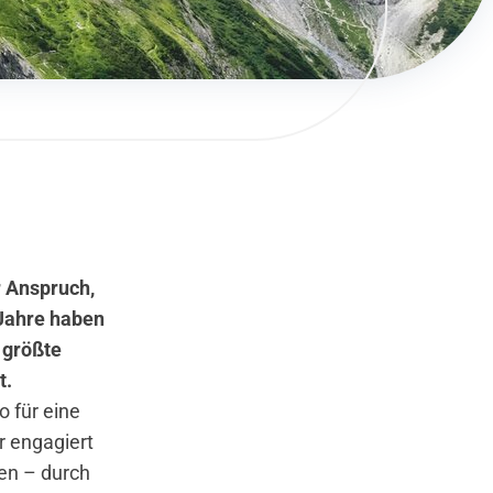
r Anspruch,
 Jahre haben
 größte
t.
o für eine
r engagiert
ken – durch