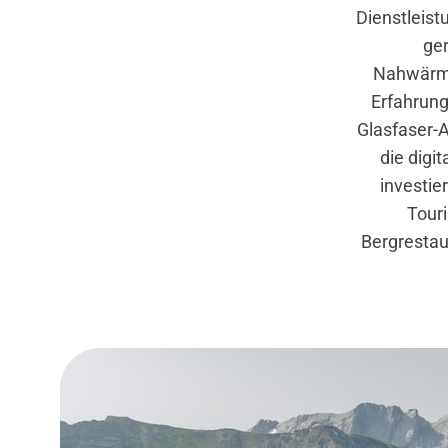
Dienstleis
ge
Nahwärme
Erfahrung 
Glasfaser-A
die digi
investie
Touri
Bergrestau