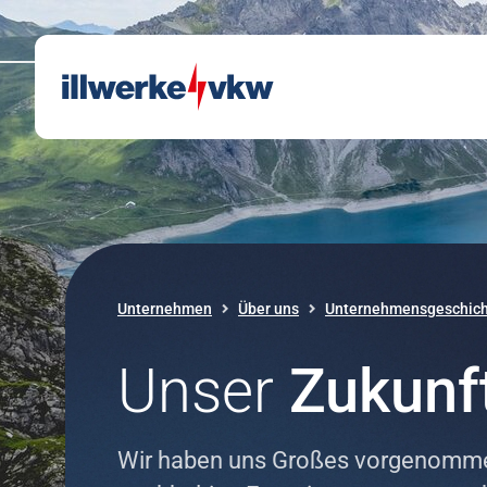
Direkt zum Inhalt
Direkt zur Navigation
Unternehmen
Über uns
Unternehmensgeschich
Unser
Zukunf
Wir haben uns Großes vorgenommen.