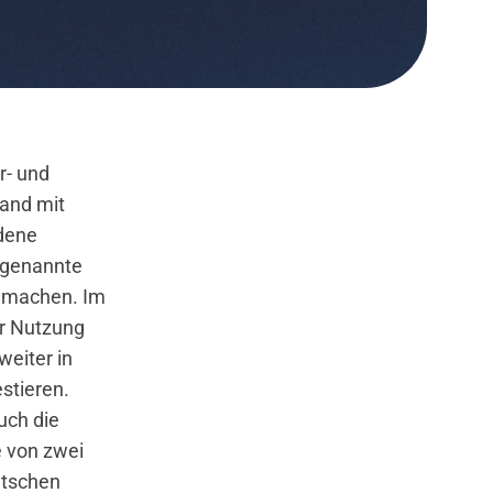
r- und
and mit
dene
ogenannte
r machen. Im
ur Nutzung
weiter in
stieren.
uch die
e von zwei
utschen