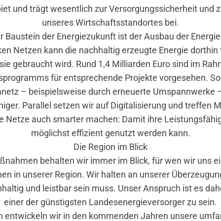
et und trägt wesentlich zur Versorgungssicherheit und 
unseres Wirtschaftsstandortes bei.
er Baustein der Energiezukunft ist der Ausbau der Energi
ken Netzen kann die nachhaltig erzeugte Energie dorthin 
sie gebraucht wird. Rund 1,4 Milliarden Euro sind im Ra
nsprogramms für entsprechende Projekte vorgesehen. So
netz – beispielsweise durch erneuerte Umspannwerke 
higer. Parallel setzen wir auf Digitalisierung und treffe
e Netze auch smarter machen: Damit ihre Leistungsfähi
möglichst effizient genutzt werden kann.
Die Region im Blick
aßnahmen behalten wir immer im Blick, für wen wir uns ei
en in unserer Region. Wir halten an unserer Überzeugung
haltig und leistbar sein muss. Unser Anspruch ist es dah
einer der günstigsten Landesenergieversorger zu sein.
ch entwickeln wir in den kommenden Jahren unsere umfa