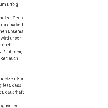
zum Erfolg
enetze. Denn
transportiert
hmen unseres
 wird unser
– noch
n Maßnahmen,
gkeit auch
nsetzen: Für
 fest, dass
er, dauerhaft
ngreichen