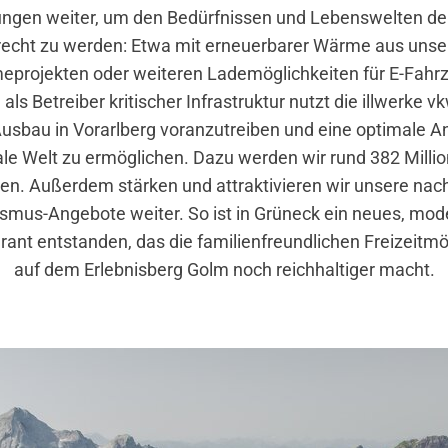
tungen weiter, um den Bedürfnissen und Lebenswelten d
recht zu werden: Etwa mit erneuerbarer Wärme aus unse
projekten oder weiteren Lademöglichkeiten für E-Fahrz
als Betreiber kritischer Infrastruktur nutzt die illwerke 
usbau in Vorarlberg voranzutreiben und eine optimale 
tale Welt zu ermöglichen. Dazu werden wir rund 382 Milli
ren. Außerdem stärken und attraktivieren wir unsere nac
smus-Angebote weiter. So ist in Grüneck ein neues, mo
rant entstanden, das die familienfreundlichen Freizeitmö
auf dem Erlebnisberg Golm noch reichhaltiger macht.