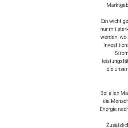
Marktgebi
Ein wichtig
nur mit star
werden, wo 
Investitio
Strom
leistungsfä
die unser
Bei allen M
die Mensch
Energie nach
Zusätzli