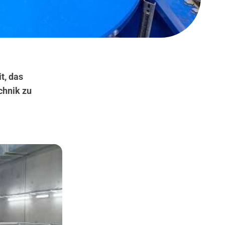
t, das
chnik zu