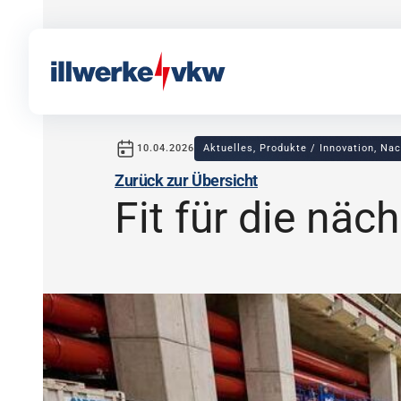
10.04.2026
Aktuelles, Produkte / Innovation, Nac
Veröffentlicht am
in
von illwerkevkw
Zurück zur Übersicht
Direkt zum Inhalt
Direkt zur Navigation
Fit für die näc