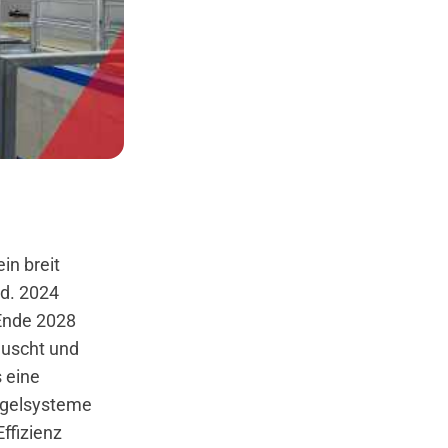
in breit
d. 2024
 Ende 2028
auscht und
s eine
regelsysteme
ffizienz