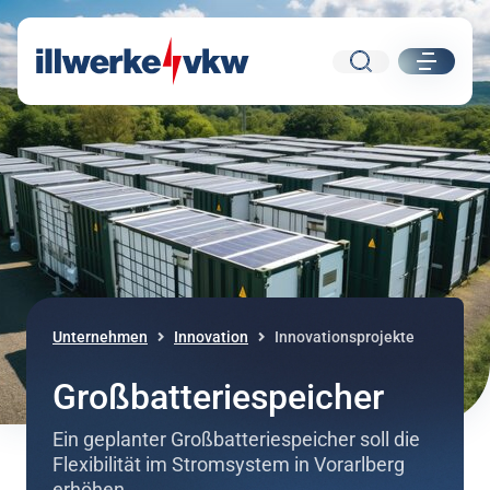
Suche
ui.nav.
Direkt zum Inhalt
Direkt zur Navigation
Unternehmen
Innovation
Innovationsprojekte
Großbatteriespeicher
Ein geplanter Großbatteriespeicher soll die
Flexibilität im Stromsystem in Vorarlberg
erhöhen.