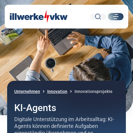
Suche
ui.nav.
Direkt zum Inhalt
Direkt zur Navigation
Unternehmen
Innovation
Innovationsprojekte
KI-Agents
Digitale Unterstützung im Arbeitsalltag: KI-
Agents können definierte Aufgaben
eigenständig übernehmen und so